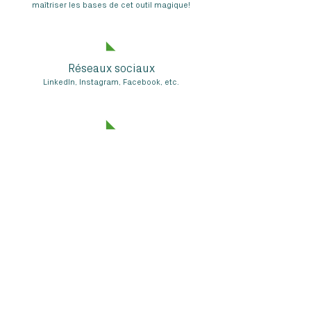
maîtriser les bases de cet outil magique!
Réseaux sociaux
LinkedIn, Instagram, Facebook, etc.
Outils et bonnes pratiques
pour mieux organiser votre communication
Trouver ses clients
cible, message et proposition de valeur
Identité de marque